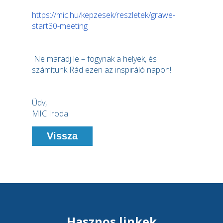
https://mic.hu/kepzesek/reszletek/grawe-
start30-meeting
Ne maradj le – fogynak a helyek, és
számítunk Rád ezen az inspiráló napon!
Üdv,
MIC Iroda
Vissza
Hasznos linkek