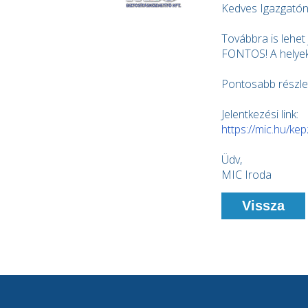
Kedves Igazgatón
Továbbra is lehe
FONTOS! A helyek
Pontosabb részle
Jelentkezési link:
https://mic.hu/ke
Üdv,
MIC Iroda
Vissza