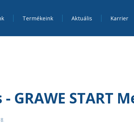
nk
Termékeink
Aktuális
Karrier
s - GRAWE START M
8.