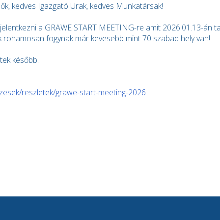
ők, kedves Igazgató Urak, kedves Munkatársak!
t jelentkezni a GRAWE START MEETING-re amit 2026.01.13-án ta
 rohamosan fogynak már kevesebb mint 70 szabad hely van!
tek később.
pzesek/reszletek/grawe-start-meeting-2026