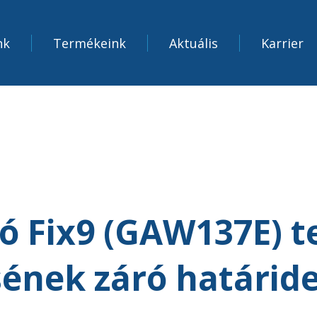
nk
Termékeink
Aktuális
Karrier
ó Fix9 (GAW137E) 
sének záró határide