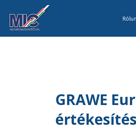
Rólu
GRAWE Eur
értékesíté