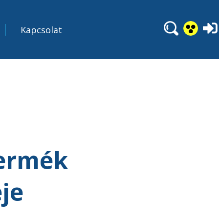
Kapcsolat
termék
je